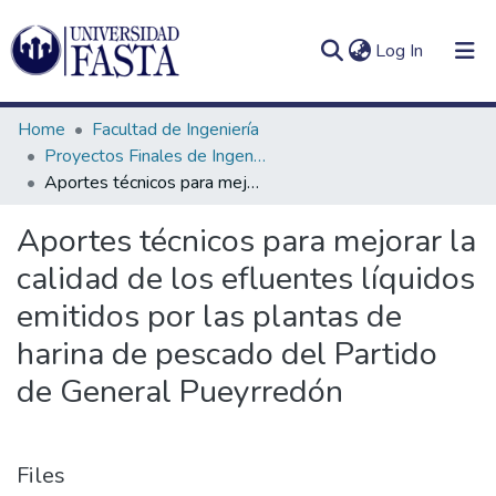
(current)
Log In
Home
Facultad de Ingeniería
Proyectos Finales de Ingeniería Ambiental
Aportes técnicos para mejorar la calidad de los efluentes líquidos emitidos por las plantas de harina de pescado del Partido de General Pueyrredón
Log
Communities
Aportes técnicos para mejorar la
(current)
In
&
calidad de los efluentes líquidos
Collections
emitidos por las plantas de
All of DSpace
harina de pescado del Partido
Statistics
de General Pueyrredón
Files