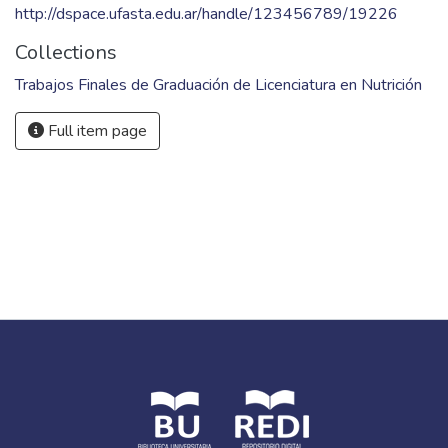
Keywords
Alimentación
,
Actividad física
,
Medicamentos
,
Adherencia
terapéutica
URI
http://dspace.ufasta.edu.ar/handle/123456789/19226
Collections
Trabajos Finales de Graduación de Licenciatura en Nutrición
Full item page