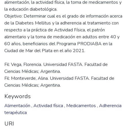
mundial relacionada con el aumento del sobrepeso y
obesidad, favorecidos por una alimentación inadecuada y
actividad física insuficiente. La Diabetes no diagnosticada o
mal controlada conduce a graves complicaciones y a la
mortalidad prematura. Es por esto, que resulta fundamental
abordar esta patología desde sus cuatro pilares: la
alimentación, la actividad física, la toma de medicamentos y
la educación diabetológica.
Objetivo: Determinar cual es el grado de información acerca
de la Diabetes Mellitus y la adherencia al tratamiento con
respecto a la práctica de Actividad Física, el patrón
alimentario y la toma de medicación en adultos entre 40 y
60 años, beneficiarios del Programa PRODIABA en la
Fil: Vega, Florencia. Universidad FASTA. Facultad de
Ciencias Médicas; Argentina.
Fil: Monteverde, Alina. Universidad FASTA. Facultad de
Ciencias Médicas; Argentina.