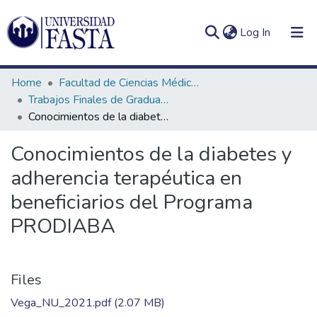
(current)
Log In
Home
Facultad de Ciencias Médicas
Trabajos Finales de Graduación de Licenciatura en Nutrición
Conocimientos de la diabetes y adherencia terapéutica en beneficiarios del Programa PRODIABA
Log
Communities
Conocimientos de la diabetes y
(current)
In
&
adherencia terapéutica en
Collections
beneficiarios del Programa
All of DSpace
PRODIABA
Statistics