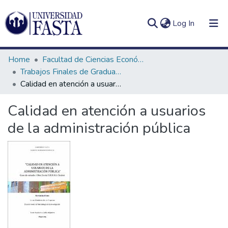
(current)
Log In
Home
Facultad de Ciencias Económicas
Trabajos Finales de Graduación de Licenciatura en Administración de Empresas
Calidad en atención a usuarios de la administración pública
Log
Communities
Calidad en atención a usuarios
(current)
In
&
de la administración pública
Collections
All of DSpace
Statistics