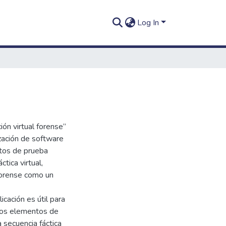
Log In
ión virtual forense”
ización de software
ntos de prueba
tica virtual,
 forense como un
cación es útil para
los elementos de
 secuencia fáctica