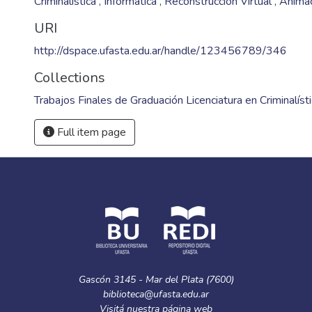
Criminalística
,
Informática
,
Reconstrucción Virtual
,
Anima
URI
http://dspace.ufasta.edu.ar/handle/123456789/346
Collections
Trabajos Finales de Graduación Licenciatura en Criminalíst
Full item page
Gascón 3145 - Mar del Plata (7600)
biblioteca@ufasta.edu.ar
Visitá nuestra
página web