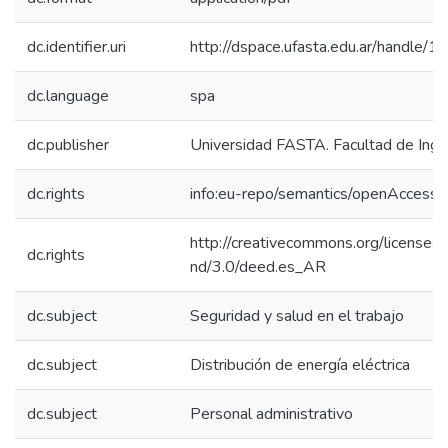
dc.identifier.uri
http://dspace.ufasta.edu.ar/handl
dc.language
spa
dc.publisher
Universidad FASTA. Facultad de Inge
dc.rights
info:eu-repo/semantics/openAccess
http://creativecommons.org/licenses/
dc.rights
nd/3.0/deed.es_AR
dc.subject
Seguridad y salud en el trabajo
dc.subject
Distribución de energía eléctrica
dc.subject
Personal administrativo