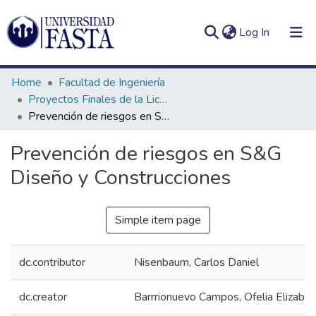
(current)
Log In
Home
Facultad de Ingeniería
Proyectos Finales de la Licenciatura en Seguridad e Higiene en el Trabajo
Prevención de riesgos en S&G Diseño y Construcciones
Log
Communities
Prevención de riesgos en S&G
(current)
In
&
Diseño y Construcciones
Collections
All of DSpace
Simple item page
Statistics
dc.contributor
Nisenbaum, Carlos Daniel
dc.creator
Barrrionuevo Campos, Ofelia Elizabet