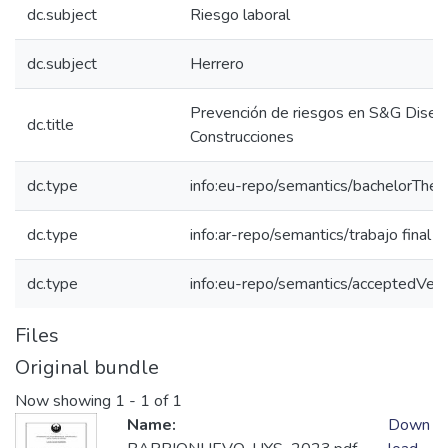
dc.subject
Riesgo laboral
dc.subject
Herrero
Prevención de riesgos en S&G Diseñ
dc.title
Construcciones
dc.type
info:eu-repo/semantics/bachelorThes
dc.type
info:ar-repo/semantics/trabajo final 
dc.type
info:eu-repo/semantics/acceptedVers
Files
Original bundle
Now showing
1 - 1 of 1
Name:
Down