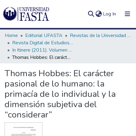
(current)
Log In
Home
Editorial UFASTA
Revistas de la Universidad FASTA
Revista Digital de Estudios Humanísticos In Itinere
In Itinere (2011). Volumen 1, número 1
Thomas Hobbes: El carácter pasional de lo humano: la primacía de lo individual y la dimensión subjetiva del “considerar”
Log
Communities
(current)
In
&
Thomas Hobbes: El carácter
Collections
pasional de lo humano: la
All of DSpace
primacía de lo individual y la
dimensión subjetiva del
Statistics
“considerar”