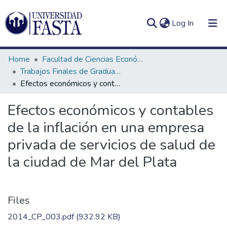
(current)
Log In
Home
Facultad de Ciencias Económicas
Trabajos Finales de Graduación de Contador Público
Efectos económicos y contables de la inflación en una empresa privada de servicios de salud de la ciudad de Mar del Plata
Log
Communities
Efectos económicos y contables
(current)
In
&
de la inflación en una empresa
Collections
privada de servicios de salud de
All of DSpace
la ciudad de Mar del Plata
Statistics
Files
2014_CP_003.pdf
(932.92 KB)