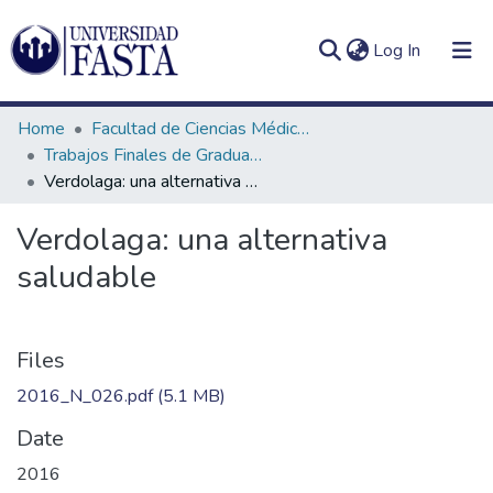
(current)
Log In
Home
Facultad de Ciencias Médicas
Trabajos Finales de Graduación de Licenciatura en Nutrición
Verdolaga: una alternativa saludable
Log
Communities
Verdolaga: una alternativa
(current)
In
&
saludable
Collections
All of DSpace
Files
Statistics
2016_N_026.pdf
(5.1 MB)
Date
2016