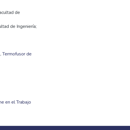
acultad de
ltad de Ingeniería;
o
,
Termofusor de
ne en el Trabajo