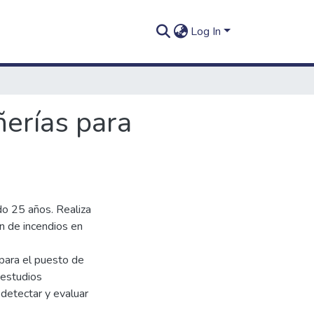
Log In
ñerías para
do 25 años. Realiza
ón de incendios en
para el puesto de
 estudios
 detectar y evaluar