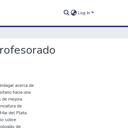
Log In
profesorado
 indagar acerca de
itario hacia una
s de mejora.
enciatura de
Mar del Plata.
rio sobre
dologías de