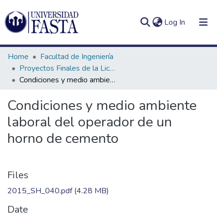
(current)
Log In
Home
Facultad de Ingeniería
Proyectos Finales de la Licenciatura en Seguridad e Higiene en el Trabajo
Condiciones y medio ambiente laboral del operador de un horno de cemento
Log
Communities
Condiciones y medio ambiente
(current)
In
&
laboral del operador de un
Collections
horno de cemento
All of DSpace
Statistics