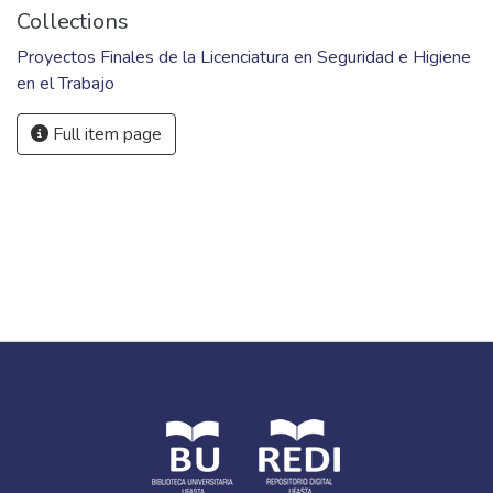
Ingeniería; Argentina.
Fil: Nisenbaum, Carlos Daniel. Universidad FASTA. Facultad
de Ingeniería; Argentina.
URI
http://dspace.ufasta.edu.ar/handle/123456789/2107
Collections
Proyectos Finales de la Licenciatura en Seguridad e Higiene
en el Trabajo
Full item page