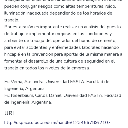
de materia prima.
La misma importancia debemos inferir al operador del horno
que realiza variadas tareas de mantenimiento diariamente
para mantener la marcha constante de esta pieza primordial
en la producción de cemento. Al ocupar este puesto el
trabajador se expone a un ambiente de trabajo en el que se
pueden conjugar riesgos como altas temperaturas, ruido,
iluminación inadecuada dependiendo de los horarios de
trabajo.
Por esta razón es importante realizar un análisis del puesto
de trabajo e implementar mejoras en las condiciones y
ambiente de trabajo del operador del horno de cemento,
para evitar accidentes y enfermedades laborales haciendo
hincapié en la prevención para aportar de la misma manera a
fomentar el desarrollo de una cultura de seguridad en el
Fil: Verna, Alejandra. Universidad FASTA. Facultad de