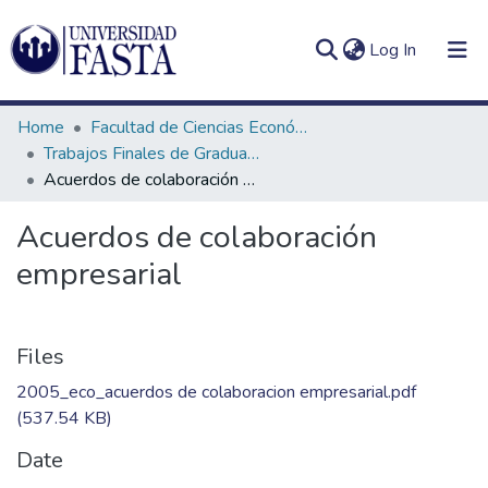
(current)
Log In
Home
Facultad de Ciencias Económicas
Trabajos Finales de Graduación de Contador Público
Acuerdos de colaboración empresarial
Log
Communities
Acuerdos de colaboración
(current)
In
&
empresarial
Collections
All of DSpace
Files
Statistics
2005_eco_acuerdos de colaboracion empresarial.pdf
(537.54 KB)
Date