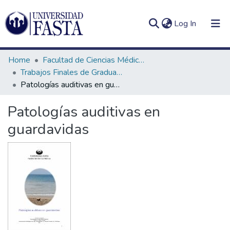
(current)
Log In
Home
Facultad de Ciencias Médicas
Trabajos Finales de Graduación de Licenciatura en Fonoaudiología
Patologías auditivas en guardavidas
Log
Communities
Patologías auditivas en
(current)
In
&
guardavidas
Collections
All of DSpace
Statistics