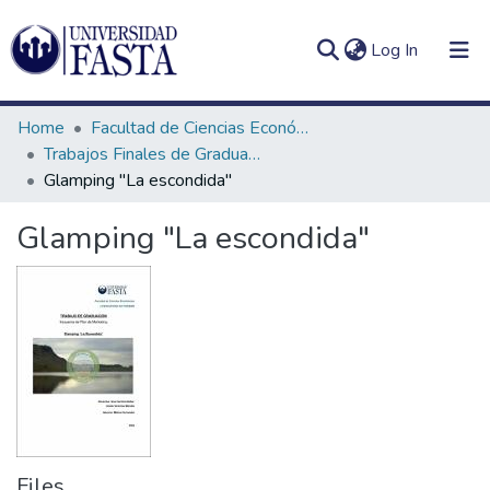
(current)
Log In
Home
Facultad de Ciencias Económicas
Trabajos Finales de Graduación de Licenciatura en Turismo
Glamping "La escondida"
Log
Communities
Glamping "La escondida"
(current)
In
&
Collections
All of DSpace
Statistics
Files