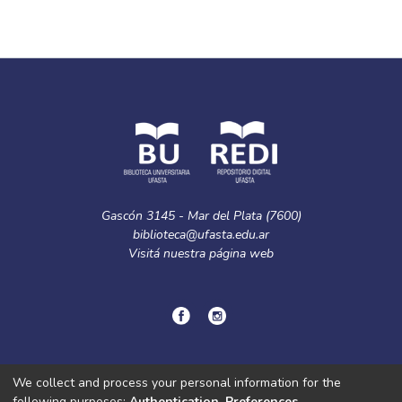
Gascón 3145 - Mar del Plata (7600)
biblioteca@ufasta.edu.ar
Visitá nuestra
página web
© Copyright
2024.
Política de privacidad.
We collect and process your personal information for the
following purposes:
Authentication, Preferences,