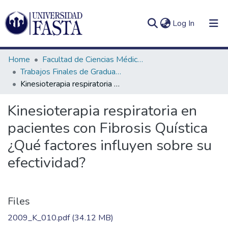
(current)
Log In
Home
Facultad de Ciencias Médicas
Trabajos Finales de Graduación de Licenciatura en Kinesiología
Kinesioterapia respiratoria en pacientes con Fibrosis Quística ¿Qué factores influyen sobre su efectividad?
Log
Communities
Kinesioterapia respiratoria en
(current)
In
&
pacientes con Fibrosis Quística
Collections
¿Qué factores influyen sobre su
All of DSpace
efectividad?
Statistics
Files
2009_K_010.pdf
(34.12 MB)