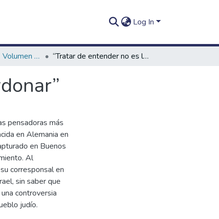
Log In
In Itinere (2013). Volumen 3, números 1-2
“Tratar de entender no es lo mismo que perdonar”
rdonar”
 las pensadoras más
nacida en Alemania en
capturado en Buenos
miento. Al
r su corresponsal en
rael, sin saber que
n una controversia