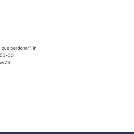
 que perdonar”. In
, 89-90.
iew/79