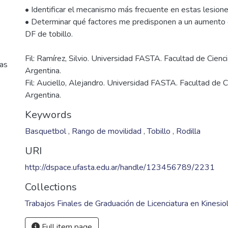
• Identificar el mecanismo más frecuente en estas lesione
• Determinar qué factores me predisponen a un aumento de
Fil: Ramírez, Silvio. Universidad FASTA. Facultad de Cienc
cas
Argentina.
Fil: Auciello, Alejandro. Universidad FASTA. Facultad de 
Argentina.
Keywords
Basquetbol
,
Rango de movilidad
,
Tobillo
,
Rodilla
URI
http://dspace.ufasta.edu.ar/handle/123456789/2231
Collections
Trabajos Finales de Graduación de Licenciatura en Kinesio
Full item page