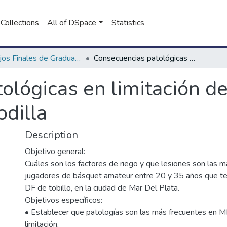
Collections
All of DSpace
Statistics
Trabajos Finales de Graduación de Licenciatura en Kinesiología
Consecuencias patológicas en limitación de la dorsiflexión de tobillo a nivel de rodilla
lógicas en limitación de 
odilla
Description
Objetivo general:
Cuáles son los factores de riego y que lesiones son las 
jugadores de básquet amateur entre 20 y 35 años que ten
DF de tobillo, en la ciudad de Mar Del Plata.
Objetivos específicos:
• Establecer que patologías son las más frecuentes en M
limitación.