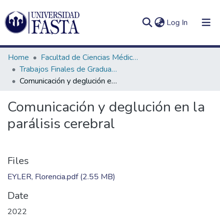
(current)
Log In
Home
Facultad de Ciencias Médicas
Trabajos Finales de Graduación de Licenciatura en Fonoaudiología
Comunicación y deglución en la parálisis cerebral
Log
Communities
Comunicación y deglución en la
(current)
In
&
parálisis cerebral
Collections
All of DSpace
Files
Statistics
EYLER, Florencia.pdf
(2.55 MB)
Date
2022