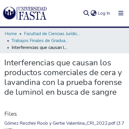
(current)
Log In
Home
Facultad de Ciencias Jurídicas y Sociales
Trabajos Finales de Graduación Licenciatura en Criminalística
Interferencias que causan los productos comerciales de cera y lavandina con la prueba forense de luminol en busca de sangre
Log
Communities
Interferencias que causan los
(current)
In
&
productos comerciales de cera y
Collections
lavandina con la prueba forense
All of DSpace
de luminol en busca de sangre
Statistics
Files
Gómez Recchini Rocío y Gertie Valentina_CRI_2022.pdf
(3.7