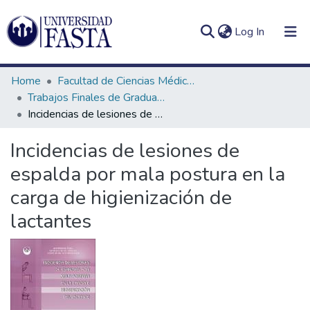
(current)
Log In
Home
Facultad de Ciencias Médicas
Trabajos Finales de Graduación de Licenciatura en Kinesiología
Incidencias de lesiones de espalda por mala postura en la carga de higienización de lactantes
Log
Communities
Incidencias de lesiones de
(current)
In
&
espalda por mala postura en la
Collections
carga de higienización de
All of DSpace
lactantes
Statistics