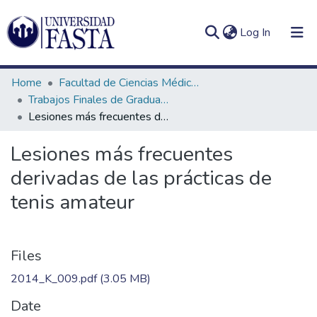
(current)
Log In
Home
Facultad de Ciencias Médicas
Trabajos Finales de Graduación de Licenciatura en Kinesiología
Lesiones más frecuentes derivadas de las prácticas de tenis amateur
Log
Communities
Lesiones más frecuentes
(current)
In
&
derivadas de las prácticas de
Collections
tenis amateur
All of DSpace
Statistics
Files
2014_K_009.pdf
(3.05 MB)
Date