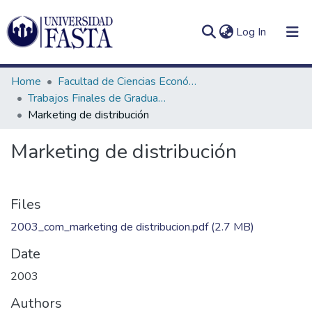
(current)
Log In
Home
Facultad de Ciencias Económicas
Trabajos Finales de Graduación de Comercialización
Marketing de distribución
Log
Communities
Marketing de distribución
(current)
In
&
Collections
All of DSpace
Files
2003_com_marketing de distribucion.pdf
(2.7 MB)
Statistics
Date
2003
Authors