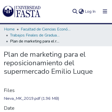
(current)
Log In
Home
Facultad de Ciencias Económicas
Trabajos Finales de Graduación de Licenciatura en Marketing
Plan de marketing para el reposicionamiento del supermercado Emilio Luque
Log
Communities
Plan de marketing para el
(current)
In
&
reposicionamiento del
Collections
supermercado Emilio Luque
All of DSpace
Statistics
Files
Nieva_MK_2019.pdf
(1.96 MB)
Date