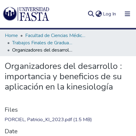
(current)
Log In
Home
Facultad de Ciencias Médicas
Trabajos Finales de Graduación de Licenciatura en Kinesiología
Organizadores del desarrollo : importancia y beneficios de su aplicación en la kinesiología
Log
Communities
Organizadores del desarrollo :
(current)
In
&
importancia y beneficios de su
Collections
aplicación en la kinesiología
All of DSpace
Statistics