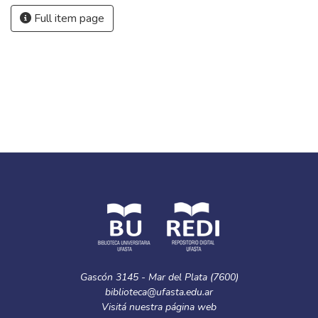
Desarrollo psicomotor
,
Pediatría
,
Estimulación temprana
,
Equilibrio postural
,
Motricidad
Collections
Trabajos Finales de Graduación de Licenciatura en
Kinesiología
Full item page
Gascón 3145 - Mar del Plata (7600)
biblioteca@ufasta.edu.ar
Visitá nuestra
página web