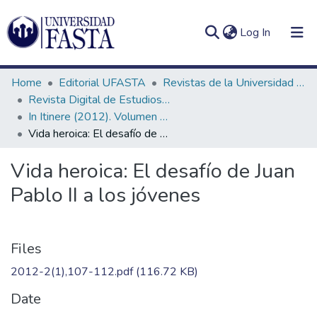
(current)
Log In
Home
Editorial UFASTA
Revistas de la Universidad FASTA
Revista Digital de Estudios Humanísticos In Itinere
In Itinere (2012). Volumen 2, número 1
Vida heroica: El desafío de Juan Pablo II a los jóvenes
Log
Communities
(current)
In
&
Vida heroica: El desafío de Juan
Collections
Pablo II a los jóvenes
All of DSpace
Statistics
Files
2012-2(1),107-112.pdf
(116.72 KB)
Date