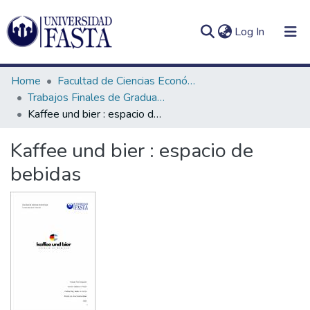
(current)
Log In
Home
Facultad de Ciencias Económicas
Trabajos Finales de Graduación de Licenciatura en Turismo
Kaffee und bier : espacio de bebidas
Log
Communities
Kaffee und bier : espacio de
(current)
In
&
bebidas
Collections
All of DSpace
Statistics