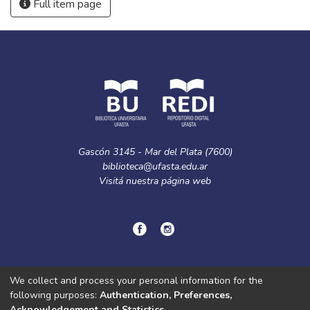
Full item page
Gascón 3145 - Mar del Plata (7600)
biblioteca@ufasta.edu.ar
Visitá nuestra
página web
© Copyright
2024.
Política de privacidad.
We collect and process your personal information for the
following purposes:
Authentication, Preferences,
Acknowledgement and Statistics
.