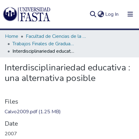
(current)
Log In
Home
Facultad de Ciencias de la Educación
Trabajos Finales de Graduación de Prof. y Lic. en Ciencias de la Educación (Presencial)
Interdisciplinariedad educativa : una alternativa posible
Log
Communities
Interdisciplinariedad educativa :
(current)
In
&
una alternativa posible
Collections
All of DSpace
Files
Statistics
Calvo2009.pdf
(1.25 MB)
Date
2007