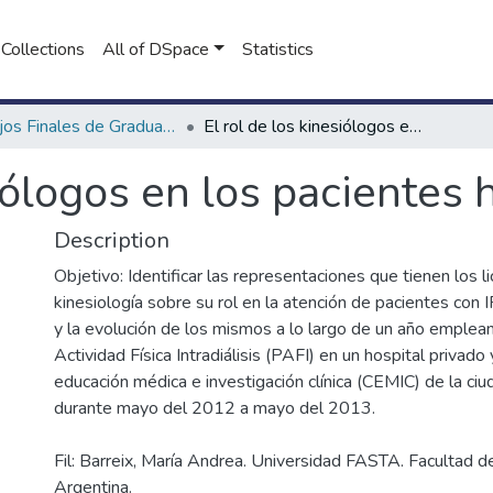
Collections
All of DSpace
Statistics
Trabajos Finales de Graduación de Licenciatura en Kinesiología
El rol de los kinesiólogos en los pacientes hemodializados
siólogos en los pacientes
Description
Objetivo: Identificar las representaciones que tienen los l
kinesiología sobre su rol en la atención de pacientes con
y la evolución de los mismos a lo largo de un año emple
Actividad Física Intradiálisis (PAFI) en un hospital privado
educación médica e investigación clínica (CEMIC) de la ci
Fil: Barreix, María Andrea. Universidad FASTA. Facultad d
Argentina.