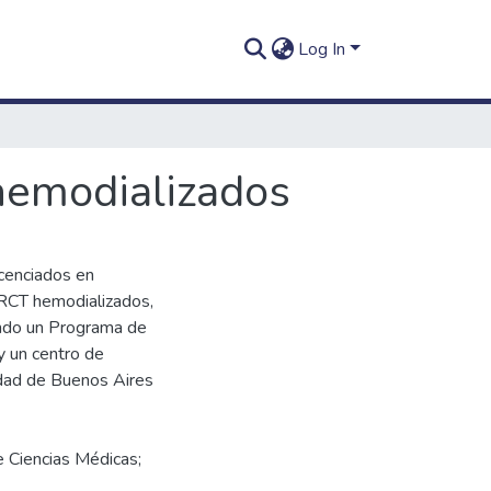
Log In
 hemodializados
icenciados en
 IRCT hemodializados,
ando un Programa de
 y un centro de
udad de Buenos Aires
e Ciencias Médicas;