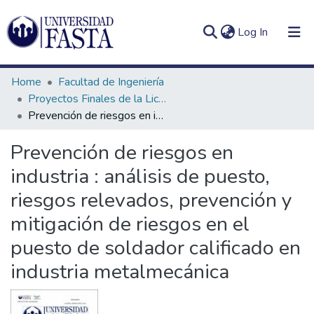
(current)
Log In
Home
Facultad de Ingeniería
Proyectos Finales de la Licenciatura en Seguridad e Higiene en el Trabajo
Prevención de riesgos en industria : análisis de puesto, riesgos relevados, prevención y mitigación de riesgos en el puesto de soldador calificado en industria metalmecánica
Log
Communities
Prevención de riesgos en
(current)
In
&
industria : análisis de puesto,
Collections
riesgos relevados, prevención y
All of DSpace
mitigación de riesgos en el
Statistics
puesto de soldador calificado en
industria metalmecánica