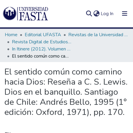
(current)
Log In
Home
Editorial UFASTA
Revistas de la Universidad FASTA
Revista Digital de Estudios Humanísticos In Itinere
In Itinere (2012). Volumen 2, número 2
El sentido común como camino hacia Dios: Reseña a C. S. Lewis. Dios en el banquillo. Santiago de Chile: Andrés Bello, 1995 (1° edición: Oxford, 1971), pp. 170.
Log
Communities
(current)
In
&
El sentido común como camino
Collections
hacia Dios: Reseña a C. S. Lewis.
All of DSpace
Dios en el banquillo. Santiago
de Chile: Andrés Bello, 1995 (1°
Statistics
edición: Oxford, 1971), pp. 170.