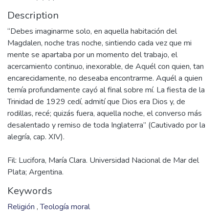
item.page.issn
1853-5585
item.page.source
In Itinere: Revista Digital de Estudios Humanísticos, jul-dic
2012; 2(2); pp. 142-143.
Description
“Debes imaginarme solo, en aquella habitación del
Magdalen, noche tras noche, sintiendo cada vez que mi
mente se apartaba por un momento del trabajo, el
acercamiento continuo, inexorable, de Aquél con quien, tan
encarecidamente, no deseaba encontrarme. Aquél a quien
temía profundamente cayó al final sobre mí. La fiesta de la
Trinidad de 1929 cedí, admití que Dios era Dios y, de
rodillas, recé; quizás fuera, aquella noche, el converso más
desalentado y remiso de toda Inglaterra” (Cautivado por la