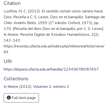
Fil: Lucifora, María Clara. Universidad Nacional de Mar del
Plata; Argentina.
Keywords
Religión
,
Teología moral
Citation
Lucifora, M. C. (2012). El sentido común como camino hacia
Dios: Reseña a C. S. Lewis. Dios en el banquillo. Santiago de
Chile: Andrés Bello, 1995 (1° edición: Oxford, 1971), pp.
170. [Reseña del libro Dios en el banquillo, por C. S. Lewis].
In Itinere: Revista Digital de Estudios Humanísticos, 2(2),
142-143.
https://revistas.ufasta.edu.ar/index.php/initinere/article/view/
69
URI
https://dspace.ufasta.edu.ar/handle/123456789/87657