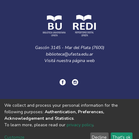
Gascón 3145 - Mar del Plata (7600)
biblioteca@ufasta.edu.ar
Visitá nuestra
página web
© Copyright
2024.
Política de privacidad.
We collect and process your personal information for the
following purposes:
Authentication, Preferences,
Acknowledgement and Statistics
.
DSpace software
copyright © 2002-2026
LYRASIS
To learn more, please read our
privacy policy
.
Cookie
Privacy
End User
Send
settings
policy
Agreement
Feedback
Customize
Decline
That's ok