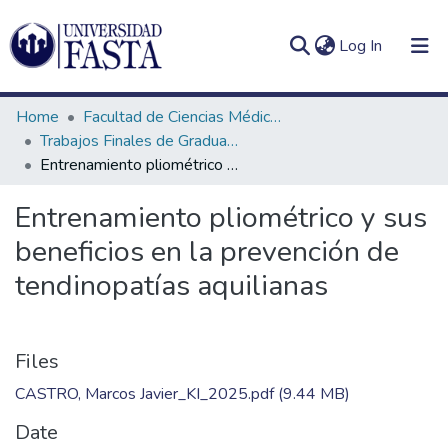
(current)
Log In
Home
Facultad de Ciencias Médicas
Trabajos Finales de Graduación de Licenciatura en Kinesiología
Entrenamiento pliométrico y sus beneficios en la prevención de tendinopatías aquilianas
Log
Communities
Entrenamiento pliométrico y sus
(current)
In
&
beneficios en la prevención de
Collections
tendinopatías aquilianas
All of DSpace
Statistics
Files
CASTRO, Marcos Javier_KI_2025.pdf
(9.44 MB)
Date