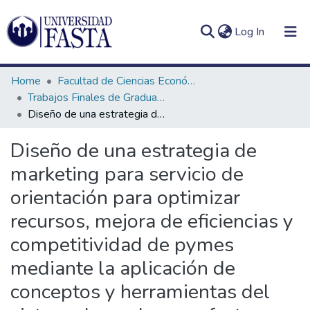
(current)
Log In
Home
Facultad de Ciencias Económicas
Trabajos Finales de Graduación de Licenciatura en Marketing
Diseño de una estrategia de marketing para servicio de orientación para optimizar recursos, mejora de eficiencias y competitividad de pymes mediante la aplicación de conceptos y herramientas del sistema Lean de manufactura en la ciudad de Villa Constitución
Log
Communities
Diseño de una estrategia de
(current)
In
&
marketing para servicio de
Collections
orientación para optimizar
All of DSpace
recursos, mejora de eficiencias y
Statistics
competitividad de pymes
mediante la aplicación de
conceptos y herramientas del