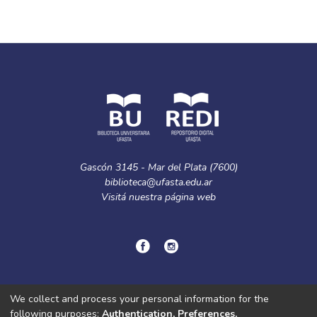
Full item page
Gascón 3145 - Mar del Plata (7600)
biblioteca@ufasta.edu.ar
Visitá nuestra
página web
© Copyright
2024.
Política de privacidad.
We collect and process your personal information for the
following purposes:
Authentication, Preferences,