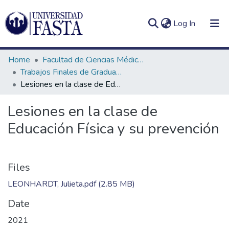
(current)
Log In
Home
Facultad de Ciencias Médicas
Trabajos Finales de Graduación de Licenciatura en Kinesiología
Lesiones en la clase de Educación Física y su prevención
Log
Communities
Lesiones en la clase de
(current)
In
&
Educación Física y su prevención
Collections
All of DSpace
Statistics