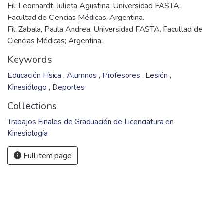
no perciben el riesgo al igual que los adultos.
Objetivo general: Identificar la lesión más frecuente del
aparato locomotor en la clase de Educación Física y las
medidas de prevención qué se implementan en alumnos
Fil: Leonhardt, Julieta Agustina. Universidad FASTA.
Facultad de Ciencias Médicas; Argentina.
Fil: Zabala, Paula Andrea. Universidad FASTA. Facultad de
Ciencias Médicas; Argentina.
Keywords
Educación Física
,
Alumnos
,
Profesores
,
Lesión
,
Kinesiólogo
,
Deportes
Collections
Trabajos Finales de Graduación de Licenciatura en
Kinesiología