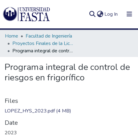
(current)
Log In
Home
Facultad de Ingeniería
Proyectos Finales de la Licenciatura en Seguridad e Higiene en el Trabajo
Programa integral de control de riesgos en frigorífico
Log
Communities
Programa integral de control de
(current)
In
&
riesgos en frigorífico
Collections
All of DSpace
Files
Statistics
LOPEZ_HYS_2023.pdf
(4 MB)
Date
2023