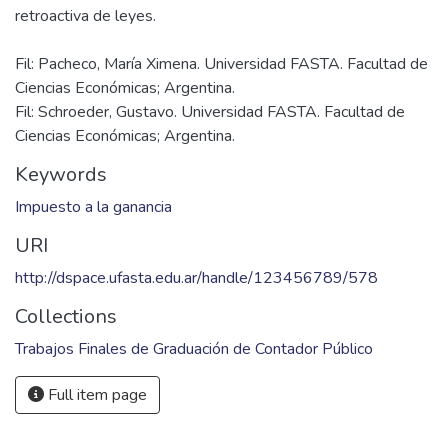
el aporte del mismo está dado por el intento de
sistematizar el análisis de las cuestiones que plantean los
cambios provocados por las leyes mencionadas en el
desarrollo del mismo y en el análisis de como puede
resultar afectada la seguridad jurídica de los sujetos pasivos
del impuesto bajo análisis en virtud de la aplicación
Fil: Pacheco, María Ximena. Universidad FASTA. Facultad de
Ciencias Económicas; Argentina.
Fil: Schroeder, Gustavo. Universidad FASTA. Facultad de
Ciencias Económicas; Argentina.
Keywords
Impuesto a la ganancia
URI
http://dspace.ufasta.edu.ar/handle/123456789/578