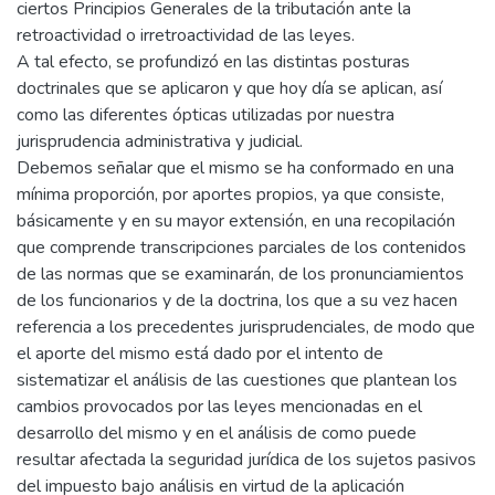
examinar el tratamiento al que están sometidas en el
impuesto a las ganancias las rentas del art. 2 apartado 3,
todo ello como consecuencia de los cambios que se
produjeron en el objeto del mencionado impuesto, por
efecto de la ley 25414, del decreto 493/2001 y de la ley
25556, a fin de analizar como pueden verse afectados
ciertos Principios Generales de la tributación ante la
retroactividad o irretroactividad de las leyes.
A tal efecto, se profundizó en las distintas posturas
doctrinales que se aplicaron y que hoy día se aplican, así
como las diferentes ópticas utilizadas por nuestra
jurisprudencia administrativa y judicial.
Debemos señalar que el mismo se ha conformado en una
mínima proporción, por aportes propios, ya que consiste,
básicamente y en su mayor extensión, en una recopilación
que comprende transcripciones parciales de los contenidos
de las normas que se examinarán, de los pronunciamientos
de los funcionarios y de la doctrina, los que a su vez hacen
referencia a los precedentes jurisprudenciales, de modo que