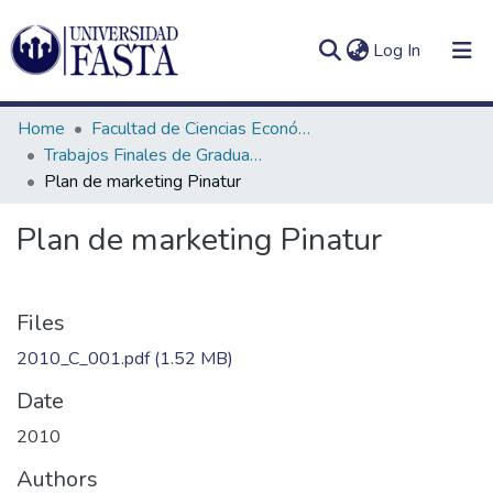
(current)
Log In
Home
Facultad de Ciencias Económicas
Trabajos Finales de Graduación de Comercialización
Plan de marketing Pinatur
Log
Communities
Plan de marketing Pinatur
(current)
In
&
Collections
All of DSpace
Files
2010_C_001.pdf
(1.52 MB)
Statistics
Date
2010
Authors