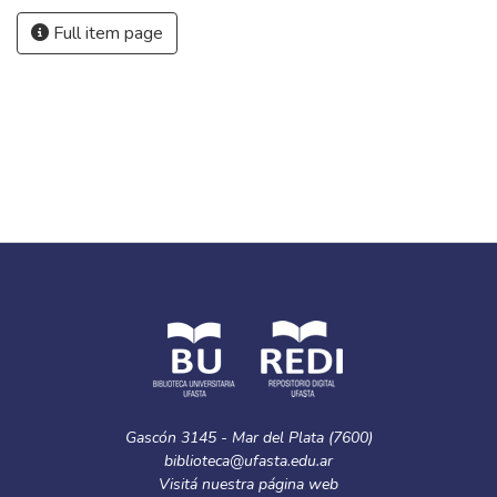
Full item page
Gascón 3145 - Mar del Plata (7600)
biblioteca@ufasta.edu.ar
Visitá nuestra
página web