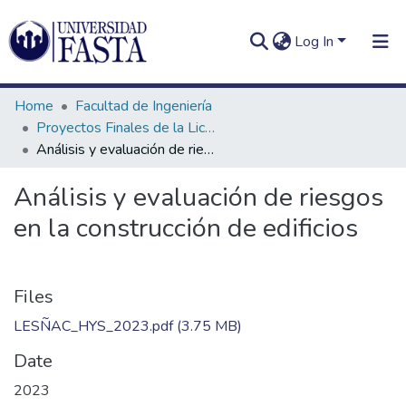
Log In
Home
Facultad de Ingeniería
Proyectos Finales de la Licenciatura en Seguridad e Higiene en el Trabajo
Análisis y evaluación de riesgos en la construcción de edificios
Log In
Communities
Análisis y evaluación de riesgos
&
en la construcción de edificios
Collections
All of DSpace
Files
Statistics
LESÑAC_HYS_2023.pdf
(3.75 MB)
Date
2023