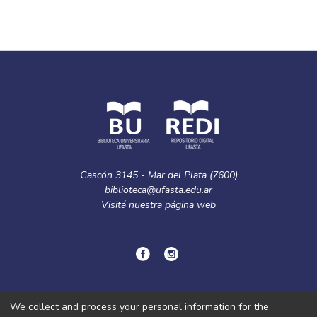
Gascón 3145 - Mar del Plata (7600)
biblioteca@ufasta.edu.ar
Visitá nuestra
página web
© Copyright
2024.
Política de privacidad.
We collect and process your personal information for the