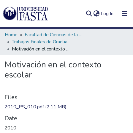
(current)
Log In
Home
Facultad de Ciencias de la Educación
Trabajos Finales de Graduación de Prof. y Lic. en Ciencias de la Educación (Presencial)
Motivación en el contexto escolar
Log
Communities
Motivación en el contexto
(current)
In
&
escolar
Collections
All of DSpace
Files
Statistics
2010_PS_010.pdf
(2.11 MB)
Date
2010