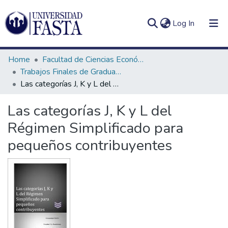
(current)
Log In
Home
Facultad de Ciencias Económicas
Trabajos Finales de Graduación de Contador Público
Las categorías J, K y L del Régimen Simplificado para pequeños contribuyentes
Log
Communities
Las categorías J, K y L del
(current)
In
&
Régimen Simplificado para
Collections
pequeños contribuyentes
All of DSpace
Statistics