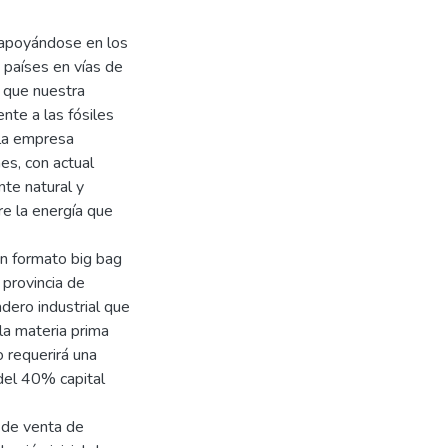
 apoyándose en los
 países en vías de
 que nuestra
nte a las fósiles
 la empresa
es, con actual
te natural y
re la energía que
en formato big bag
 provincia de
adero industrial que
 la materia prima
o requerirá una
del 40% capital
 de venta de