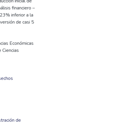
cción inicial de
lisis financiero –
3% inferior a la
versión de casi 5
encias Económicas
e Ciencias
sechos
stración de