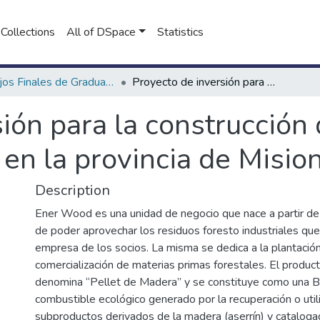
Collections
All of DSpace
Statistics
Trabajos Finales de Graduación de Licenciatura en Administración de Empresas
Proyecto de inversión para la construcción de una planta de pellets de madera en la provincia de Misiones
ión para la construcción
en la provincia de Misio
Description
Ener Wood es una unidad de negocio que nace a partir de 
de poder aprovechar los residuos foresto industriales que
empresa de los socios. La misma se dedica a la plantación
comercialización de materias primas forestales. El product
denomina “Pellet de Madera” y se constituye como una 
combustible ecológico generado por la recuperación o util
subproductos derivados de la madera (aserrín) y catalog