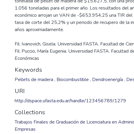
tonelada de pellet de madera de $15.627,5, con una produ
1.056 toneladas para el primer año. Los resultados del aná
económico arrojan un VAN de -$653.954,25 una TIR del 2
tasa de corte del 25,2% y un periodo de recupero de la in
Fil: Ivanovich, Gisela. Universidad FASTA. Facultad de Ci
Fil: Puccio, María Eugenia. Universidad FASTA. Facultad d
Económicas
Keywords
Pellets de madera
,
Biocombustible
,
Dendroenergía
,
De
URI
http://dspace.ufasta.edu.ar/handle/123456789/1279
Collections
Trabajos Finales de Graduación de Licenciatura en Admini
Empresas