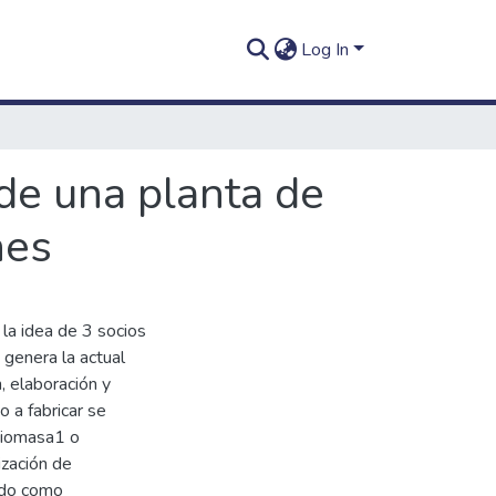
Log In
 de una planta de
nes
la idea de 3 socios
 genera la actual
, elaboración y
o a fabricar se
Biomasa1 o
ización de
ado como