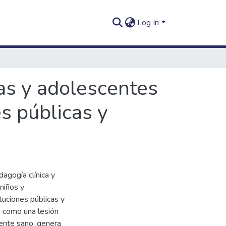
Log In
as y adolescentes
es públicas y
agogía clínica y
 niños y
uciones públicas y
o como una lesión
ente sano, genera