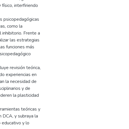
físico, interfiriendo
nes psicopedagógicas
vas, como la
 inhibitorio. Frente a
izar las estrategias
 las funciones más
psicopedagógico
luye revisión teórica,
ndo experiencias en
ian la necesidad de
ciplinarios y de
deren la plasticidad
rramientas teóricas y
on DCA, y subraya la
o educativo y lo