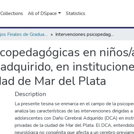
Collections
All of DSpace
Statistics
Trabajos Finales de Graduación de Licenciatura en Psicopedagogía (EaD)
Intervenciones psicopedagógicas en niños/as y adolescentes con daño cerebral adquirido, en instituciones públicas y privadas de la ciudad de Mar del Plata
icopedagógicas en niños/
adquirido, en institucion
dad de Mar del Plata
Description
La presente tesina se enmarca en el campo de la psicoped
analiza las características de las intervenciones dirigidas a
adolescentes con Daño Cerebral Adquirido (DCA) en instit
privadas de la ciudad de Mar del Plata. El DCA, entendid
neurológica no congénita que afecta a un cerebro previam