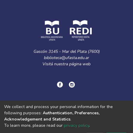
Gascón 3145 - Mar del Plata (7600)
biblioteca@ufasta.edu.ar
Visitá nuestra
página web
© Copyright
2024.
Política de privacidad.
We collect and process your personal information for the
following purposes:
Authentication, Preferences,
Acknowledgement and Statistics
.
DSpace software
copyright © 2002-2026
LYRASIS
To learn more, please read our
privacy policy
.
Cookie
Privacy
End User
Send