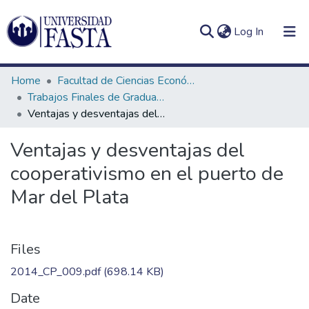
(current)
Log In
Home
Facultad de Ciencias Económicas
Trabajos Finales de Graduación de Contador Público
Ventajas y desventajas del cooperativismo en el puerto de Mar del Plata
Log
Communities
Ventajas y desventajas del
(current)
In
&
cooperativismo en el puerto de
Collections
Mar del Plata
All of DSpace
Statistics
Files
2014_CP_009.pdf
(698.14 KB)
Date