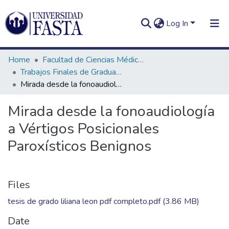
Log In
Home
Facultad de Ciencias Médicas
Trabajos Finales de Graduación de Licenciatura en Fonoaudiología
Mirada desde la fonoaudiología a Vértigos Posicionales Paroxísticos Benignos
Log In
Communities
Mirada desde la fonoaudiología
&
a Vértigos Posicionales
Collections
Paroxísticos Benignos
All of DSpace
Statistics
Files
tesis de grado liliana leon pdf completo.pdf
(3.86 MB)
Date