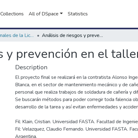
Collections
All of DSpace
Statistics
Proyectos Finales de la Licenciatura en Seguridad e Higiene en el Trabajo
Análisis de riesgos y prevención en el taller
s y prevención en el talle
Description
El proyecto final se realizará en la contratista Alonso Inge
Blanca, en el sector de mantenimiento mecánico y de cañer
personal que realiza trabajos de soldadura de cañería y di
Se buscarán métodos para poder corregir toda falencia o
Fil: Klain, Cristian. Universidad FASTA. Facultad de Ingenie
Fil: Velazquez, Claudio Fernando. Universidad FASTA. Facu
Argentina.