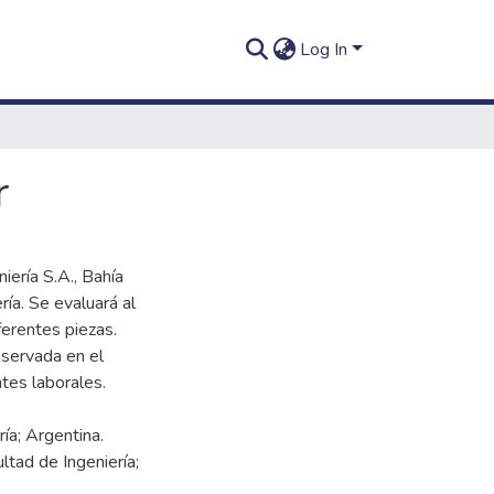
Log In
r
niería S.A., Bahía
ía. Se evaluará al
ferentes piezas.
bservada en el
ría; Argentina.
ltad de Ingeniería;