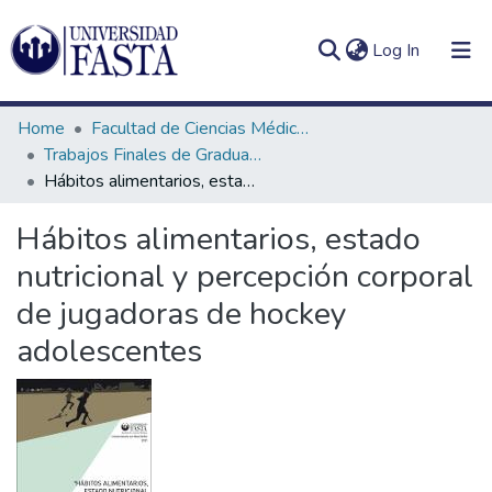
(current)
Log In
Home
Facultad de Ciencias Médicas
Trabajos Finales de Graduación de Licenciatura en Nutrición
Hábitos alimentarios, estado nutricional y percepción corporal de jugadoras de hockey adolescentes
Log
Communities
Hábitos alimentarios, estado
(current)
In
&
nutricional y percepción corporal
Collections
de jugadoras de hockey
All of DSpace
adolescentes
Statistics