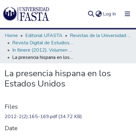
(current)
Log In
Home
Editorial UFASTA
Revistas de la Universidad FASTA
Revista Digital de Estudios Humanísticos In Itinere
In Itinere (2012). Volumen 2, número 2
La presencia hispana en los Estados Unidos
Log
Communities
(current)
In
&
La presencia hispana en los
Collections
Estados Unidos
All of DSpace
Statistics
Files
2012-2(2),165-169.pdf
(34.72 KB)
Date