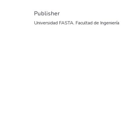
Date
2015
Authors
Vallejos, Roxana Mariel
Publisher
Universidad FASTA. Facultad de Ingeniería