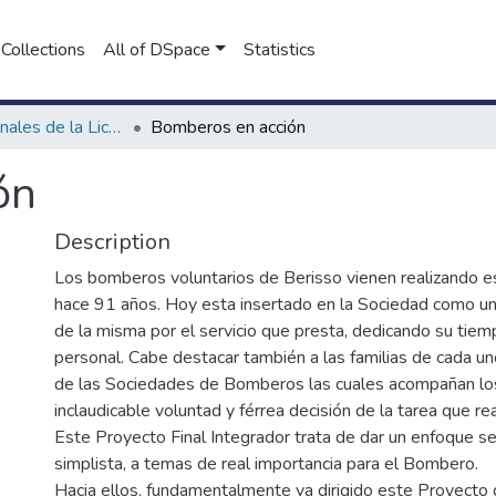
Collections
All of DSpace
Statistics
Proyectos Finales de la Licenciatura en Seguridad e Higiene en el Trabajo
Bomberos en acción
ón
Description
Los bomberos voluntarios de Berisso vienen realizando e
hace 91 años. Hoy esta insertado en la Sociedad como u
de la misma por el servicio que presta, dedicando su tie
personal. Cabe destacar también a las familias de cada un
de las Sociedades de Bomberos las cuales acompañan los
inclaudicable voluntad y férrea decisión de la tarea que rea
Este Proyecto Final Integrador trata de dar un enfoque sen
simplista, a temas de real importancia para el Bombero.
Hacia ellos, fundamentalmente va dirigido este Proyecto