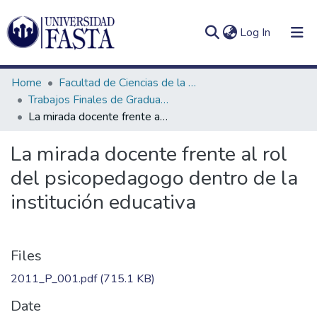
(current)
Log In
Home
Facultad de Ciencias de la Educación
Trabajos Finales de Graduación de Prof. y Lic. en Psicopedagogía (Presencial)
La mirada docente frente al rol del psicopedagogo dentro de la institución educativa
Log
Communities
La mirada docente frente al rol
(current)
In
&
del psicopedagogo dentro de la
Collections
institución educativa
All of DSpace
Statistics
Files
2011_P_001.pdf
(715.1 KB)
Date