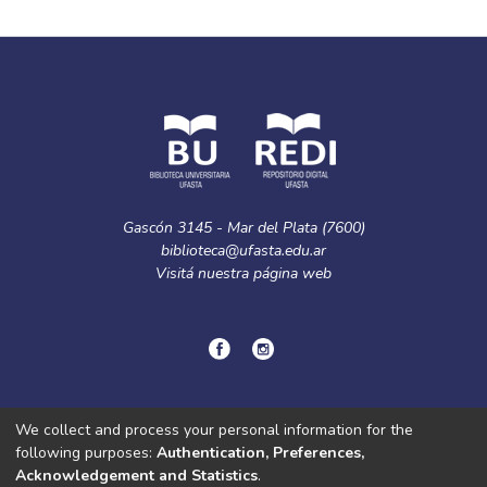
Gascón 3145 - Mar del Plata (7600)
biblioteca@ufasta.edu.ar
Visitá nuestra
página web
© Copyright
2024.
Política de privacidad.
We collect and process your personal information for the
following purposes:
Authentication, Preferences,
Acknowledgement and Statistics
.