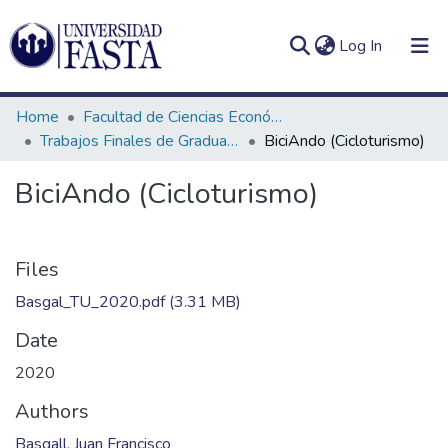
(current)
Log In
Home
Facultad de Ciencias Económicas
Trabajos Finales de Graduación de Licenciatura en Turismo
BiciAndo (Cicloturismo)
BiciAndo (Cicloturismo)
Log
Communities
(current)
In
&
Collections
Files
All of DSpace
Basgal_TU_2020.pdf
(3.31 MB)
Date
Statistics
2020
Authors
Basgall, Juan Francisco